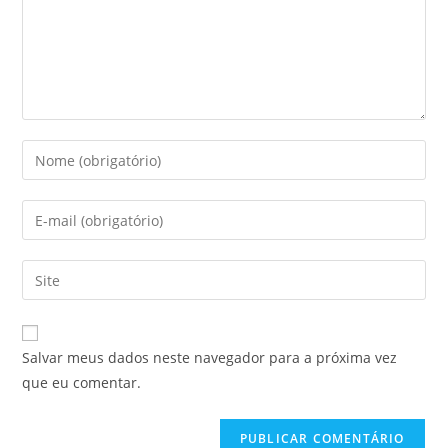
Digite
seu
nome
Digite
ou
seu
nome
endereço
Digite
de
de
o
usuário
e-
URL
para
mail
do
comentar
Salvar meus dados neste navegador para a próxima vez
para
seu
que eu comentar.
comentar
site
(opcional)