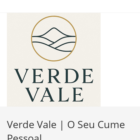
Ir
para
o
conteúdo
Verde Vale | O Seu Cume
Pessoal