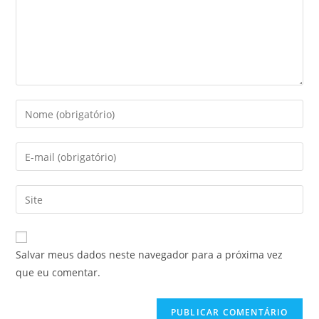
Digite
seu
nome
Digite
ou
seu
nome
endereço
Digite
de
de
o
usuário
e-
URL
para
mail
do
comentar
Salvar meus dados neste navegador para a próxima vez
para
seu
que eu comentar.
comentar
site
(opcional)