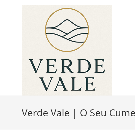
Ir
para
o
conteúdo
Verde Vale | O Seu Cume