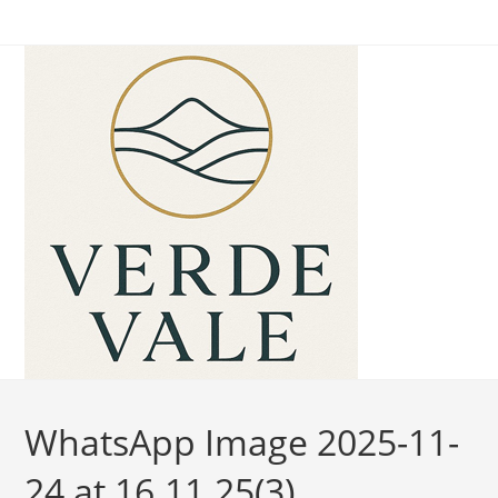
Ir
para
o
conteúdo
WhatsApp Image 2025-11-
24 at 16.11.25(3)