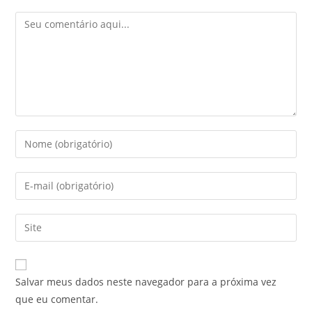
Comentário
Digite
seu
nome
Digite
ou
seu
nome
endereço
Digite
de
de
o
usuário
e-
URL
para
mail
do
comentar
Salvar meus dados neste navegador para a próxima vez
para
seu
que eu comentar.
comentar
site